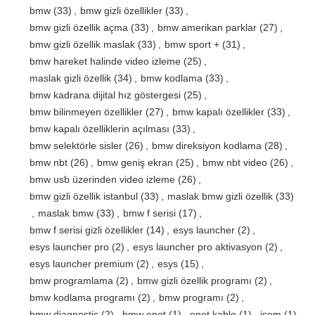
bmw
(33)
,
bmw gizli özellikler
(33)
,
bmw gizli özellik açma
(33)
,
bmw amerikan parklar
(27)
,
bmw gizli özellik maslak
(33)
,
bmw sport +
(31)
,
bmw hareket halinde video izleme
(25)
,
maslak gizli özellik
(34)
,
bmw kodlama
(33)
,
bmw kadrana dijital hız göstergesi
(25)
,
bmw bilinmeyen özellikler
(27)
,
bmw kapalı özellikler
(33)
,
bmw kapalı özelliklerin açılması
(33)
,
bmw selektörle sisler
(26)
,
bmw direksiyon kodlama
(28)
,
bmw nbt
(26)
,
bmw geniş ekran
(25)
,
bmw nbt video
(26)
,
bmw usb üzerinden video izleme
(26)
,
bmw gizli özellik istanbul
(33)
,
maslak bmw gizli özellik
(33)
,
maslak bmw
(33)
,
bmw f serisi
(17)
,
bmw f serisi gizli özellikler
(14)
,
esys launcher
(2)
,
esys launcher pro
(2)
,
esys launcher pro aktivasyon
(2)
,
esys launcher premium
(2)
,
esys
(15)
,
bmw programlama
(2)
,
bmw gizli özellik programı
(2)
,
bmw kodlama programı
(2)
,
bmw programı
(2)
,
bmw diagnostic
(2)
,
bmw enet
(1)
,
enet kablo
(1)
,
icom
(1)