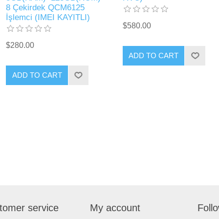
8 Çekirdek QCM6125
İşlemci (IMEI KAYITLI)
$580.00
$280.00
ADD TO CART
ADD TO CART
tomer service
My account
Foll