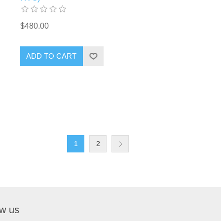
$480.00
ADD TO CART
1
2
ow us