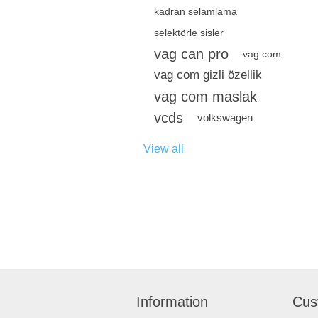
kadran selamlama
selektörle sisler
vag can pro
vag com
vag com gizli özellik
vag com maslak
vcds
volkswagen
View all
Information
Cus