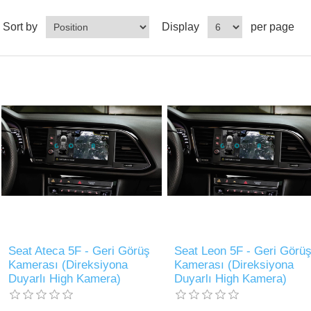
Sort by
Display
per page
Seat Ateca 5F - Geri Görüş
Seat Leon 5F - Geri Görü
Kamerası (Direksiyona
Kamerası (Direksiyona
Duyarlı High Kamera)
Duyarlı High Kamera)