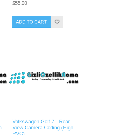
$55.00
ADD TO CART
Volkswagen Golf 7 - Rear
h
View Camera Coding (High
RVC)