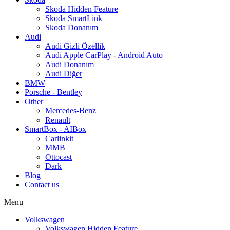
Skoda Hidden Feature
Skoda SmartLink
Skoda Donanım
Audi
Audi Gizli Özellik
Audi Apple CarPlay - Android Auto
Audi Donanım
Audi Diğer
BMW
Porsche - Bentley
Other
Mercedes-Benz
Renault
SmartBox - AIBox
Carlinkit
MMB
Ottocast
Dark
Blog
Contact us
Menu
Volkswagen
Volkswagen Hidden Feature