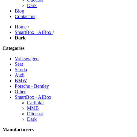
Dark
Blog
Contact us
Home
/
SmartBox - AIBox
/
Dark
Categories
Volkswagen
Seat
Skoda
Audi
BMW
Porsche - Bentley
Other
SmartBox - AIBox
Carlinkit
MMB
Ottocast
Dark
Manufacturers