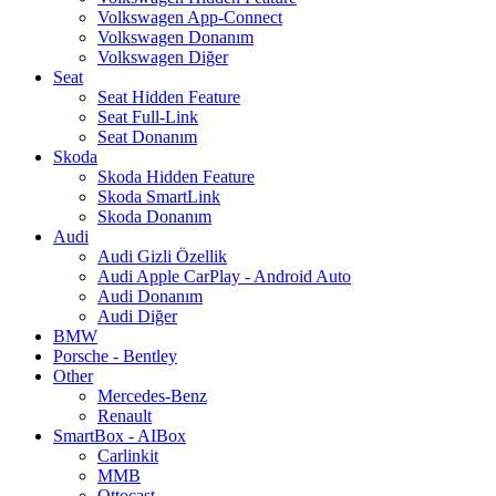
Volkswagen App-Connect
Volkswagen Donanım
Volkswagen Diğer
Seat
Seat Hidden Feature
Seat Full-Link
Seat Donanım
Skoda
Skoda Hidden Feature
Skoda SmartLink
Skoda Donanım
Audi
Audi Gizli Özellik
Audi Apple CarPlay - Android Auto
Audi Donanım
Audi Diğer
BMW
Porsche - Bentley
Other
Mercedes-Benz
Renault
SmartBox - AIBox
Carlinkit
MMB
Ottocast