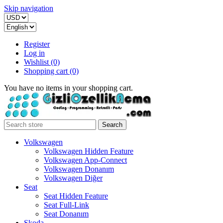
Skip navigation
Register
Log in
Wishlist
(0)
Shopping cart
(0)
You have no items in your shopping cart.
Search
Volkswagen
Volkswagen Hidden Feature
Volkswagen App-Connect
Volkswagen Donanım
Volkswagen Diğer
Seat
Seat Hidden Feature
Seat Full-Link
Seat Donanım
Skoda