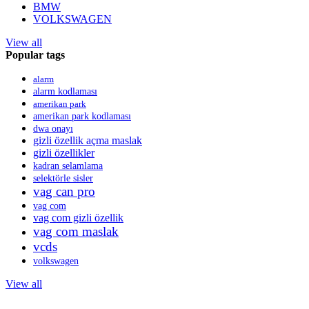
BMW
VOLKSWAGEN
View all
Popular tags
alarm
alarm kodlaması
amerikan park
amerikan park kodlaması
dwa onayı
gizli özellik açma maslak
gizli özellikler
kadran selamlama
selektörle sisler
vag can pro
vag com
vag com gizli özellik
vag com maslak
vcds
volkswagen
View all