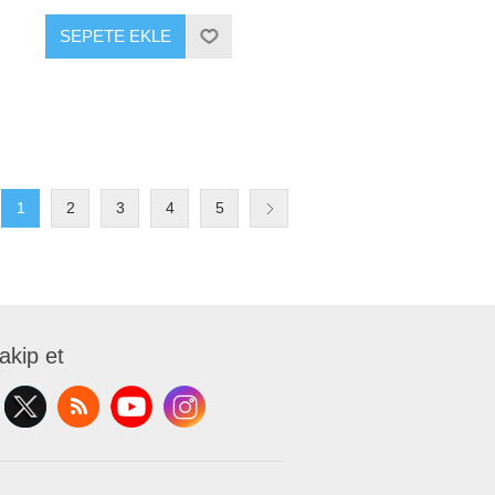
SEPETE EKLE
1
2
3
4
5
takip et