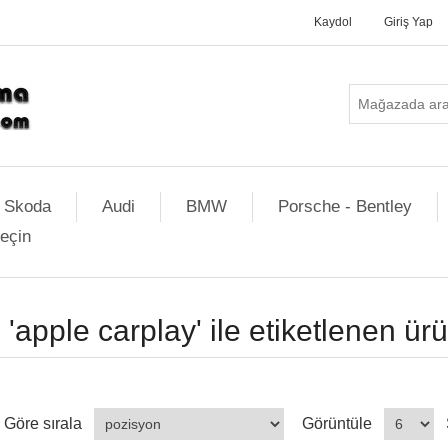
Kaydol
Giriş Yap
Skoda
Audi
BMW
Porsche - Bentley
geçin
'apple carplay' ile etiketlenen ür
Göre sırala
Görüntüle