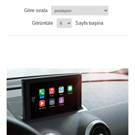
Göre sırala
Görüntüle
Sayfa başına