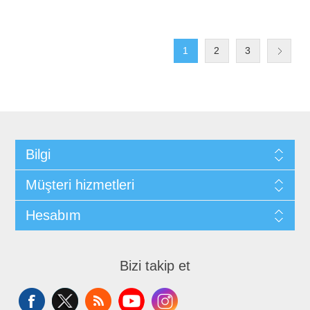
1
2
3
Bilgi
Müşteri hizmetleri
Hesabım
Bizi takip et