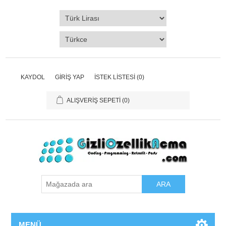
KAYDOL
GIRIŞ YAP
İSTEK LISTESI
(0)
ALIŞVERIŞ SEPETI
(0)
ARA
MENÜ