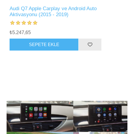
Audi Q7 Apple Carplay ve Android Auto
Aktivasyonu (2015 - 2019)
₺5.247,65
SEPETE EKLE