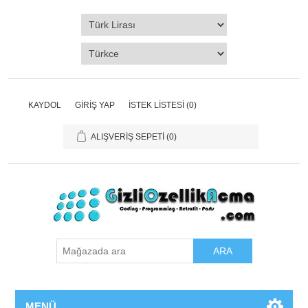
KAYDOL
GIRIŞ YAP
İSTEK LISTESI
(0)
ALIŞVERIŞ SEPETI
(0)
ARA
MENÜ