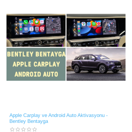
Apple Carplay ve Android Auto Aktivasyonu -
Bentley Bentayga