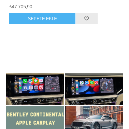
₺47.705,90
SEPETE EKLE