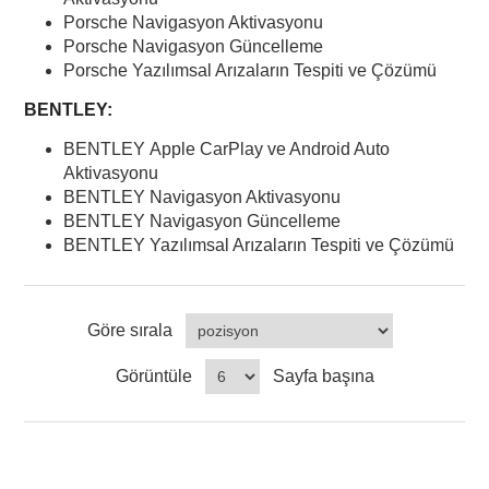
Porsche Navigasyon Aktivasyonu
Porsche Navigasyon Güncelleme
Porsche Yazılımsal Arızaların Tespiti ve Çözümü
BENTLEY:
BENTLEY Apple CarPlay ve Android Auto
Aktivasyonu
BENTLEY Navigasyon Aktivasyonu
BENTLEY Navigasyon Güncelleme
BENTLEY Yazılımsal Arızaların Tespiti ve Çözümü
Göre sırala
Görüntüle
Sayfa başına