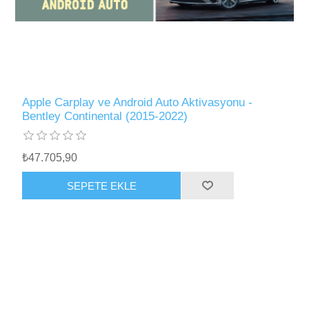
Apple Carplay ve Android Auto Aktivasyonu -
Bentley Continental (2015-2022)
₺47.705,90
SEPETE EKLE