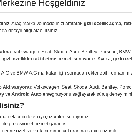
Merkezine Hoşgeldiniz
diniz! Araç marka ve modelinizi aratarak
gizli özellik açma
,
retr
a detaylı bilgi alabilirsiniz.
patma:
Volkswagen, Seat, Skoda, Audi, Bentley, Porsche, BMW,
an
gizli özellikleri aktif etme
hizmeti sunuyoruz. Ayrıca,
gizli öz
.G ve BMW A.G markaları için sonradan eklenebilir donanım ve
o Aktivasyonu:
Volkswagen, Seat, Skoda, Audi, Bentley, Pors
ay
ve
Android Auto
entegrasyonu sağlayarak sürüş deneyiminizi 
lisiniz?
an ekibimizle en iyi çözümleri sunuyoruz.
e ile profesyonel hizmet garantisi.
plerine özel, yüksek memnuniyet oranına sahip çözümler.