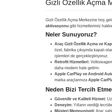
Gizli Özellik Açma 
Gizli Özellik Açma Merkezine hoş gel
aktivasyonu
gibi hizmetlerimiz hakkınd
Neler Sunuyoruz?
Araç Gizli Özellik Açma ve Ka
özel, fabrika çıkışında kapalı ol
işlemleri de gerçekleştiriyoruz.
Retrofit Hizmetleri:
Volkswagen A
daha modern hale getirin.
Apple CarPlay ve Android Aut
marka araçlarınıza
Apple CarPl
Neden Bizi Tercih Etme
Güvenilir ve Kaliteli Hizmet:
Uzm
Deneyim:
Yılların verdiği tecrüb
Müşteri Memnuniyeti:
Araç sahi