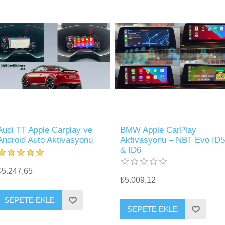
Audi TT Apple Carplay ve
BMW Apple CarPlay
Android Auto Aktivasyonu
Aktivasyonu – NBT Evo ID5
& ID6
₺5.247,65
₺5.009,12
SEPETE EKLE
SEPETE EKLE