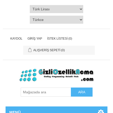
KAYDOL
GIRIŞ YAP
İSTEK LISTESI
(0)
ALIŞVERIŞ SEPETI
(0)
ARA
MENÜ