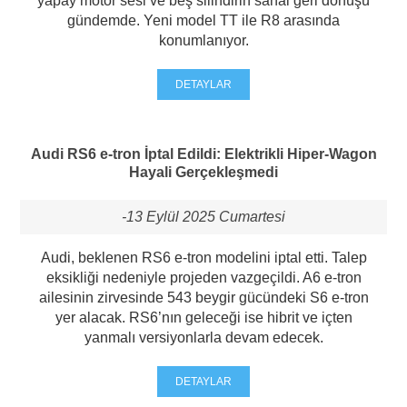
yapay motor sesi ve beş silindirin sanal geri dönüşü
gündemde. Yeni model TT ile R8 arasında
konumlanıyor.
DETAYLAR
Audi RS6 e-tron İptal Edildi: Elektrikli Hiper-Wagon
Hayali Gerçekleşmedi
-13 Eylül 2025 Cumartesi
Audi, beklenen RS6 e-tron modelini iptal etti. Talep
eksikliği nedeniyle projeden vazgeçildi. A6 e-tron
ailesinin zirvesinde 543 beygir gücündeki S6 e-tron
yer alacak. RS6’nın geleceği ise hibrit ve içten
yanmalı versiyonlarla devam edecek.
DETAYLAR