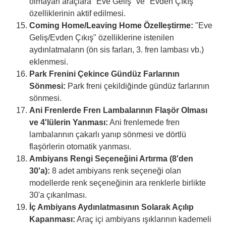
olmayan araçlara "Eve Geliş" ve "Evden Çıkış"
özelliklerinin aktif edilmesi.
Coming Home/Leaving Home Özelleştirme:
"Eve
Geliş/Evden Çıkış" özelliklerine istenilen
aydınlatmaların (ön sis farları, 3. fren lambası vb.)
eklenmesi.
Park Frenini Çekince Gündüz Farlarının
Sönmesi:
Park freni çekildiğinde gündüz farlarının
sönmesi.
Ani Frenlerde Fren Lambalarının Flaşör Olması
ve 4'lülerin Yanması:
Ani frenlemede fren
lambalarının çakarlı yanıp sönmesi ve dörtlü
flaşörlerin otomatik yanması.
Ambiyans Rengi Seçeneğini Artırma (8'den
30'a):
8 adet ambiyans renk seçeneği olan
modellerde renk seçeneğinin ara renklerle birlikte
30'a çıkarılması.
İç Ambiyans Aydınlatmasının Solarak Açılıp
Kapanması:
Araç içi ambiyans ışıklarının kademeli