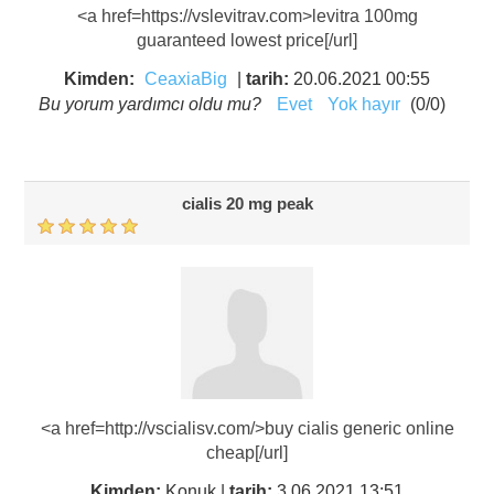
<a href=https://vslevitrav.com>levitra 100mg
guaranteed lowest price[/url]
Kimden:
CeaxiaBig
|
tarih:
20.06.2021 00:55
Bu yorum yardımcı oldu mu?
Evet
Yok hayır
(
0
/
0
)
cialis 20 mg peak
<a href=http://vscialisv.com/>buy cialis generic online
cheap[/url]
Kimden:
Konuk
|
tarih:
3.06.2021 13:51