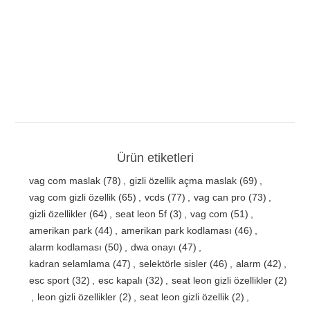
Ürün etiketleri
vag com maslak
(78)
,
gizli özellik açma maslak
(69)
,
vag com gizli özellik
(65)
,
vcds
(77)
,
vag can pro
(73)
,
gizli özellikler
(64)
,
seat leon 5f
(3)
,
vag com
(51)
,
amerikan park
(44)
,
amerikan park kodlaması
(46)
,
alarm kodlaması
(50)
,
dwa onayı
(47)
,
kadran selamlama
(47)
,
selektörle sisler
(46)
,
alarm
(42)
,
esc sport
(32)
,
esc kapalı
(32)
,
seat leon gizli özellikler
(2)
,
leon gizli özellikler
(2)
,
seat leon gizli özellik
(2)
,