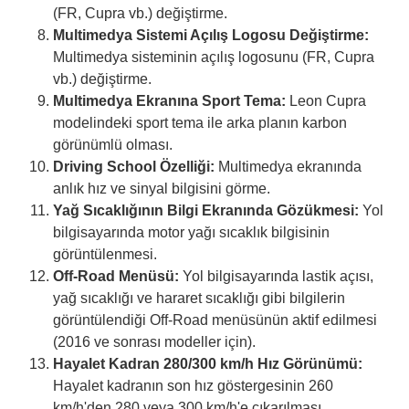
(FR, Cupra vb.) değiştirme.
Multimedya Sistemi Açılış Logosu Değiştirme:
Multimedya sisteminin açılış logosunu (FR, Cupra
vb.) değiştirme.
Multimedya Ekranına Sport Tema:
Leon Cupra
modelindeki sport tema ile arka planın karbon
görünümlü olması.
Driving School Özelliği:
Multimedya ekranında
anlık hız ve sinyal bilgisini görme.
Yağ Sıcaklığının Bilgi Ekranında Gözükmesi:
Yol
bilgisayarında motor yağı sıcaklık bilgisinin
görüntülenmesi.
Off-Road Menüsü:
Yol bilgisayarında lastik açısı,
yağ sıcaklığı ve hararet sıcaklığı gibi bilgilerin
görüntülendiği Off-Road menüsünün aktif edilmesi
(2016 ve sonrası modeller için).
Hayalet Kadran 280/300 km/h Hız Görünümü:
Hayalet kadranın son hız göstergesinin 260
km/h'den 280 veya 300 km/h'e çıkarılması.