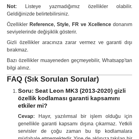
Not:
Listeye yazmadığımız özellikler olabilir.
Geldiğinizde belirtebilirsiniz.
Özellikler
Reference, Style, FR ve Xcellence
donanım
seviyelerinde değişiklik gösterir.
Gizli özellikler aracınıza zarar vermez ve garanti dışı
bırakmaz.
Bazı özellikler muayeneden geçmeyebilir, Whatsapp'tan
bilgi alınız.
FAQ (Sık Sorulan Sorular)
Soru: Seat Leon MK3 (2013-2020) gizli
özellik kodlaması garanti kapsamını
etkiler mi?
Cevap:
Hayır, yazılımsal bir işlem olduğu için
genellikle garanti kapsamı dışına çıkarmaz. Yetkili
servisler de çoğu zaman bu tip kodlamalara
müdahale etmemektedir. Yine de aklınıza takılan bir