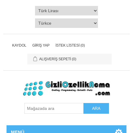
KAYDOL
GIRIŞ YAP
İSTEK LISTESI
(0)
ALIŞVERIŞ SEPETI
(0)
ARA
MENÜ