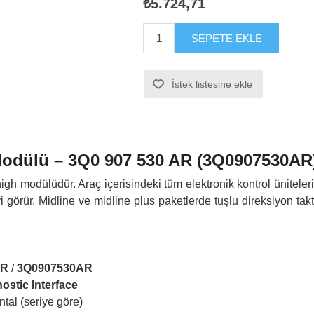
₺5.724,71
SEPETE EKLE
İstek listesine ekle
odülü – 3Q0 907 530 AR (3Q0907530AR
gh modülüdür. Araç içerisindeki tüm elektronik kontrol üniteler
i görür. Midline ve midline plus paketlerde tuşlu direksiyon ta
AR
/
3Q0907530AR
ostic Interface
tal (seriye göre)