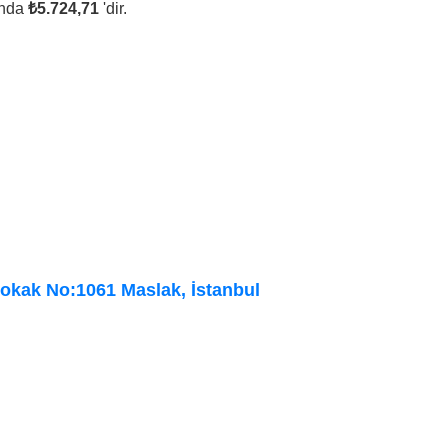
ında
₺5.724,71
'dir.
Sokak No:1061 Maslak, İstanbul