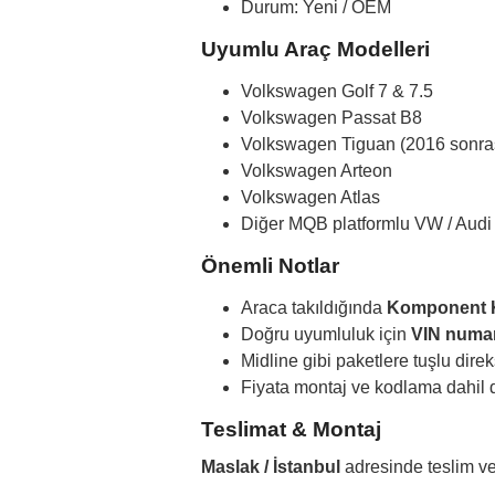
Durum: Yeni / OEM
Uyumlu Araç Modelleri
Volkswagen Golf 7 & 7.5
Volkswagen Passat B8
Volkswagen Tiguan (2016 sonra
Volkswagen Arteon
Volkswagen Atlas
Diğer MQB platformlu VW / Audi 
Önemli Notlar
Araca takıldığında
Komponent K
Doğru uyumluluk için
VIN numa
Midline gibi paketlere tuşlu dire
Fiyata montaj ve kodlama dahil d
Teslimat & Montaj
Maslak / İstanbul
adresinde teslim ve