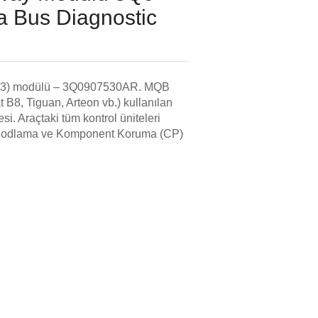
a Bus Diagnostic
533) modülü – 3Q0907530AR. MQB
t B8, Tiguan, Arteon vb.) kullanılan
si. Araçtaki tüm kontrol üniteleri
ir. Kodlama ve Komponent Koruma (CP)