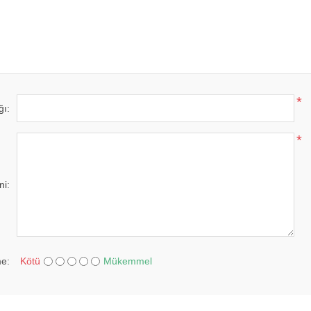
*
ğı:
*
ni:
e:
Kötü
Mükemmel