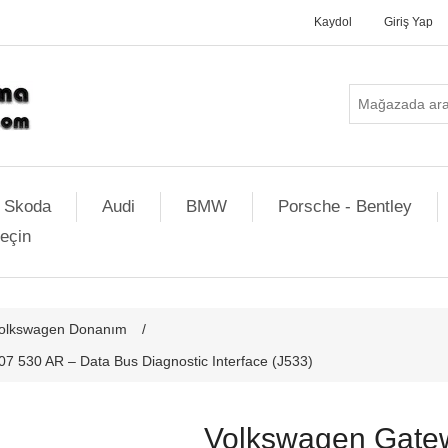
Kaydol
Giriş Yap
Skoda
Audi
BMW
Porsche - Bentley
geçin
olkswagen Donanım
/
 530 AR – Data Bus Diagnostic Interface (J533)
Volkswagen Gate