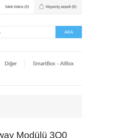
İstek listesi
(0)
Alışveriş sepeti
(0)
ARA
Diğer
SmartBox - AIBox
way Modülü 3Q0