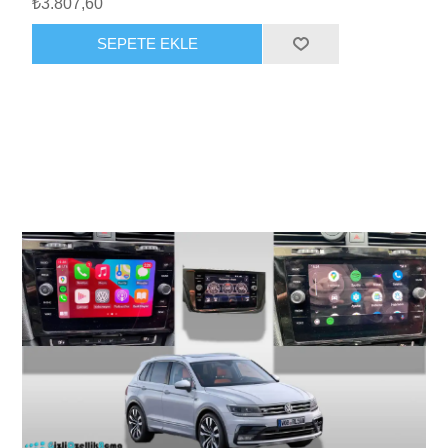
₺3.807,60
SEPETE EKLE