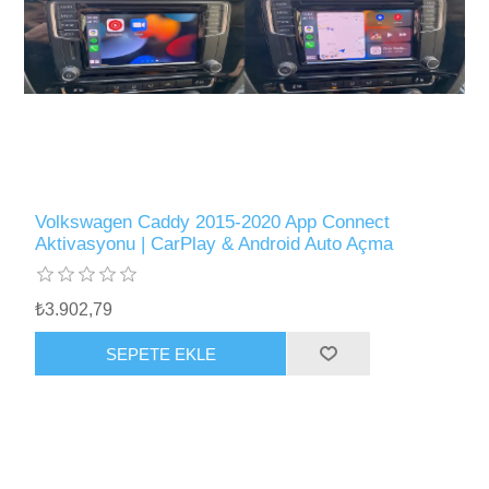
Volkswagen Caddy 2015-2020 App Connect
Aktivasyonu | CarPlay & Android Auto Açma
₺3.902,79
SEPETE EKLE