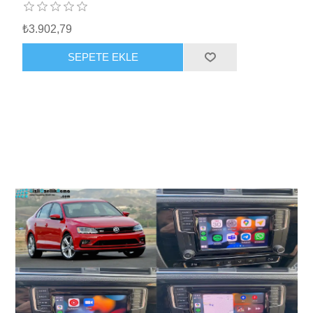
₺3.902,79
SEPETE EKLE