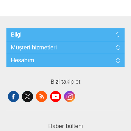
Bilgi
Müşteri hizmetleri
Hesabım
Bizi takip et
Haber bülteni