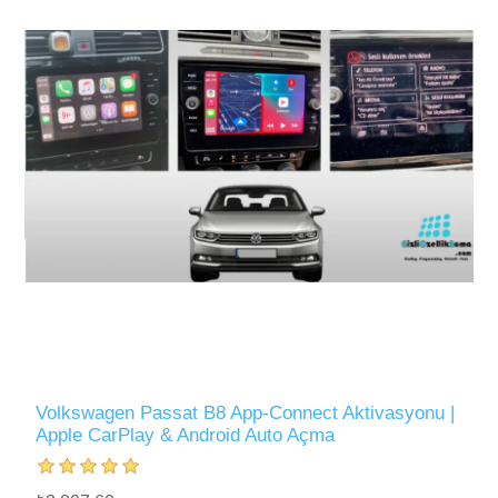
Volkswagen Passat B8 App-Connect Aktivasyonu |
Apple CarPlay & Android Auto Açma