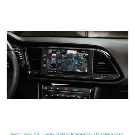
Seat Leon 5F - Geri Görüş Kamerası (Direksiyona